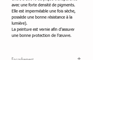
avec une forte densité de pigments.
Elle est imperméable une fois sèche,
possède une bonne résistance à la
lumière).
La peinture est vernie afin d’assurer
une bonne protection de l’œuvre.
Encadrement
Caisse américaine noire
Dimensions
55x48 cm hors encadrement
Technique
Encres acryliques et marqueurs sur
Année
châssis entoilé.
2025
Prêt à accrocher
Oui