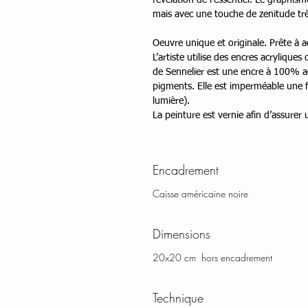
révélation de l'essentiel. Le graphis
mais avec une touche de zenitude trè
Oeuvre unique et originale. Prête à a
L’artiste utilise des encres acrylique
de Sennelier est une encre à 100% ac
pigments. Elle est imperméable une f
lumière).
La peinture est vernie afin d’assurer
Encadrement
Caisse américaine noire
Dimensions
20x20 cm hors encadrement
Technique