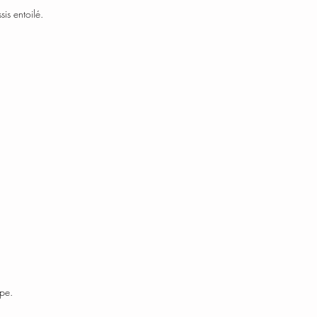
is entoilé.
ope.