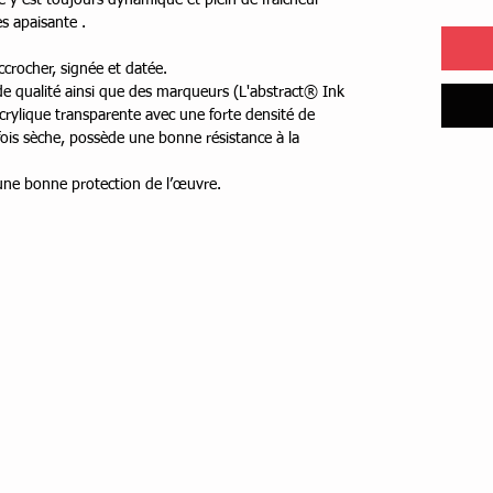
me y est toujours dynamique et plein de fraîcheur
s apaisante .
ccrocher, signée et datée.
s de qualité ainsi que des marqueurs (L'abstract® Ink
rylique transparente avec une forte densité de
ois sèche, possède une bonne résistance à la
 une bonne protection de l’œuvre.