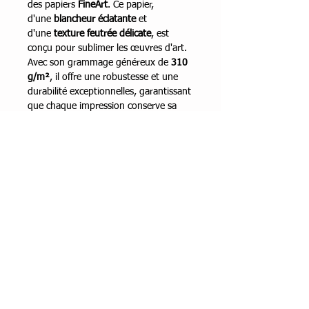
des papiers
FineArt
. Ce papier,
d'une
blancheur éclatante
et
d'une
texture feutrée délicate
, est
conçu pour sublimer les œuvres d'art.
Avec son grammage généreux de
310
g/m²
, il offre une robustesse et une
durabilité exceptionnelles, garantissant
que chaque impression conserve sa
qualité au fil du temps.
Impression Jet d'Encre EPSON
Ultachrome à encres pigmentaires
qui
offrent des couleurs stables durant 75
à 100 ans
.
Encadrement
Cette impression de haute qualité est
Dimensions
vendue sans encadrement, offrant ainsi la
liberté à l'acheteur de personnaliser la
30 cm x 30 cm (format total)
présentation.
Technique