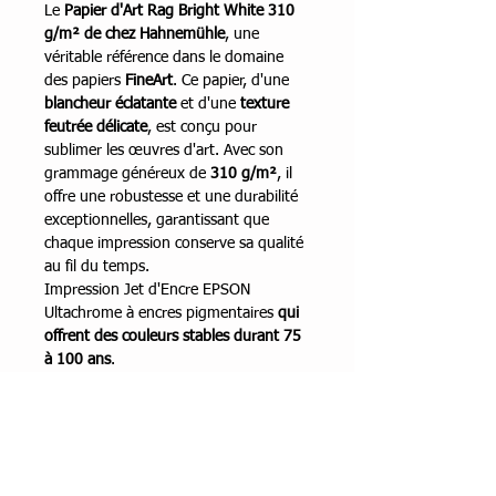
Le
Papier d'Art Rag Bright White 310
g/m² de chez Hahnemühle
, une
véritable référence dans le domaine
des papiers
FineArt
. Ce papier, d'une
blancheur éclatante
et d'une
texture
feutrée délicate
, est conçu pour
sublimer les œuvres d'art. Avec son
grammage généreux de
310 g/m²
, il
offre une robustesse et une durabilité
exceptionnelles, garantissant que
chaque impression conserve sa qualité
au fil du temps.
Impression Jet d'Encre EPSON
Ultachrome à encres pigmentaires
qui
offrent des couleurs stables durant 75
à 100 ans
.
Encadrement
Cette impression de haute qualité est
Dimensions
vendue sans encadrement, offrant ainsi la