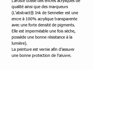
L’artiste utilise des encres acryliques de
qualité ainsi que des marqueurs
(L'abstract® Ink de Sennelier est une
encre à 100% acrylique transparente
avec une forte densité de pigments.
Elle est imperméable une fois sèche,
possède une bonne résistance à la
lumière).
La peinture est vernie afin d’assurer
une bonne protection de l’œuvre.
Encadrement
Caisse américaine noire
Dimensions
30x30 hors encadrement
Technique
Encres acryliques et marqueurs sur
Année
châssis entoilé.
2024