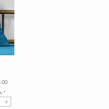
Price
.00
ty
*